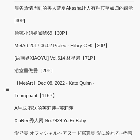
服务热情周到的美人蓝夏Akasha让人有种宾至如归的感觉
[30P]
偷窥小姐姐嘘嘘69【30P】
MetArt 2017.06.02 Praleu - Hilary C ⑥【20P】
[语画界XIAOYU] Vol.614 林星阑【71P】
浴室里做爱［20P］
【MetArt】Dec 08, 2022 - Kate Quinn -
Triumphant【116P】
A生成 葬送的芙莉蓮--芙莉蓮
XiuRen秀人网 No.7939 Yu Er Baby
愛乃零 オフィシャルヘアヌード寫真集 愛に溺れる -粋戀