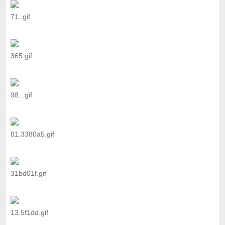
71..gif
365.gif
98...gif
81.3380a5.gif
31bd01f.gif
13.5f1dd.gif