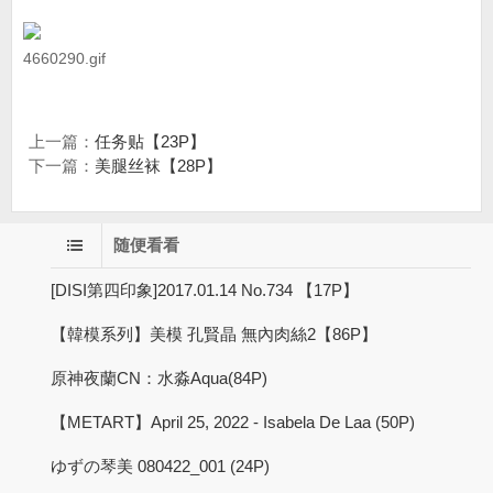
4660290.gif
上一篇：
任务贴【23P】
下一篇：
美腿丝袜【28P】
随便看看
[DISI第四印象]2017.01.14 No.734 【17P】
【韓模系列】美模 孔賢晶 無內肉絲2【86P】
原神夜蘭CN：水淼Aqua(84P)
【METART】April 25, 2022 - Isabela De Laa (50P)
ゆずの琴美 080422_001 (24P)